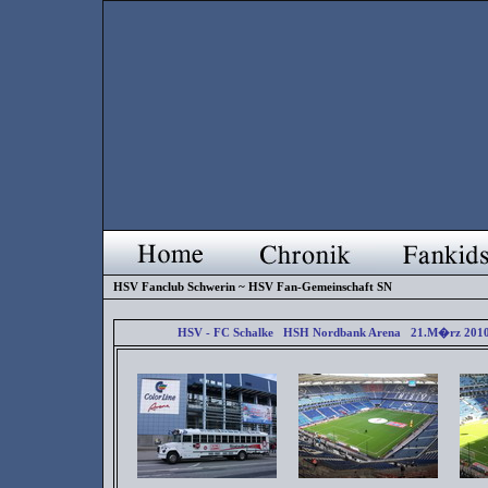
HSV Fanclub Schwerin ~ HSV Fan-Gemeinschaft SN
HSV - FC Schalke HSH Nordbank Arena 21.M�rz 201