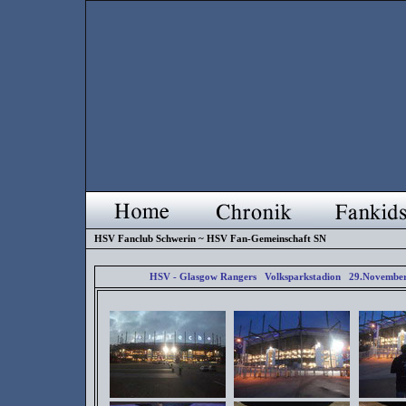
HSV Fanclub Schwerin ~ HSV Fan-Gemeinschaft SN
HSV - Glasgow Rangers Volksparkstadion 29.November