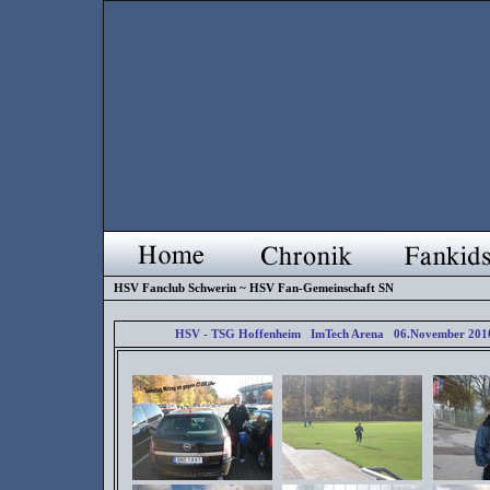
HSV Fanclub Schwerin ~ HSV Fan-Gemeinschaft SN
HSV - TSG Hoffenheim ImTech Arena 06.November 201