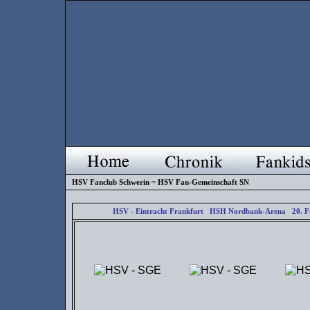
HSV Fanclub Schwerin ~ HSV Fan-Gemeinschaft SN
HSV - Eintracht Frankfurt HSH Nordbank-Arena 20. F