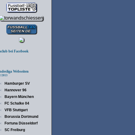
lub bei Facebook
esliga Webseiten
/2013
Hamburger SV
<
Hannover 96
<
Bayern München
<
FC Schalke 04
<
VFB Stuttgart
<
Borussia Dortmund
<
Fortuna Düsseldorf
<
SC Freiburg
<