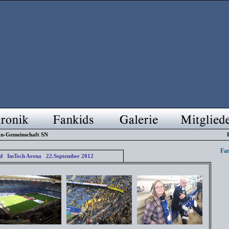
n-Gemeinschaft SN
Fan
d ImTech Arena 22.September 2012