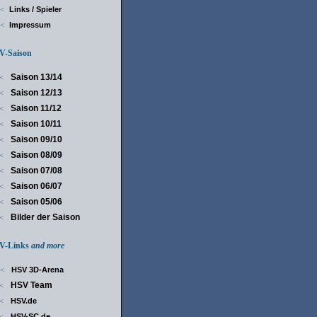
Links / Spieler
<
Impressum
<
-Saison
Saison 13/14
<
Saison 12/13
<
Saison 11/12
<
Saison 10/11
<
Saison 09/10
<
Saison 08/09
<
Saison 07/08
<
Saison 06/07
<
Saison 05/06
<
Bilder der Saison
<
-Links
and more
HSV 3D-Arena
<
HSV Team
<
HSV.de
<
HSV-SC.de
<