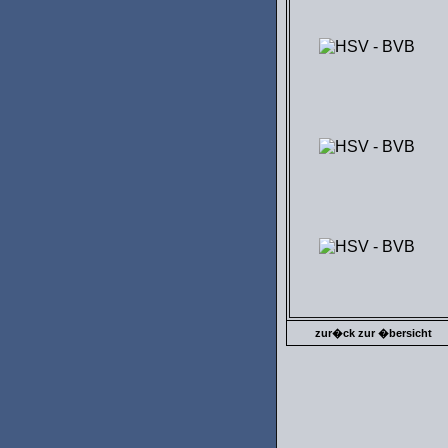
zur�ck zur �bersicht