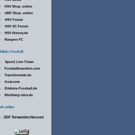
HSV Shop .online
<
1887 Shop .online
<
HSV Forum
<
HSV SC Forum
<
HSV History.de
<
Rangers FC
<
inks Fussball
Sport1 Live-Ticker
<
Fussballtransfers.com
<
Transfermarkt.de
<
Goal.com
<
Erlebnis-Fussball.de
<
Blickfang-ultra.de
<
le online
ZDF Torwandschiessen
<