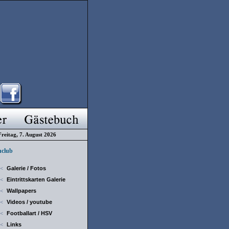
Freitag, 7. August 2026
club
Galerie / Fotos
<
Eintrittskarten Galerie
<
Wallpapers
<
Videos / youtube
<
Footballart / HSV
<
Links
<