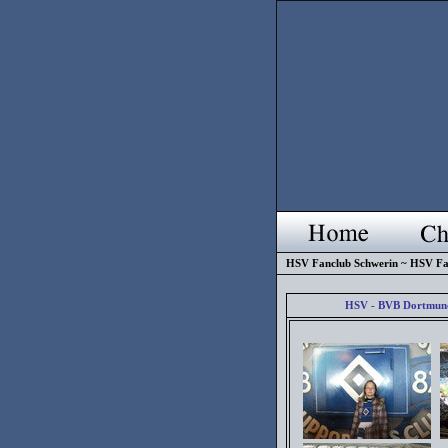
HSV Fanclub Schwerin ~ HSV Fa
HSV - BVB Dortmun