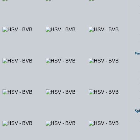
Webl
Spie