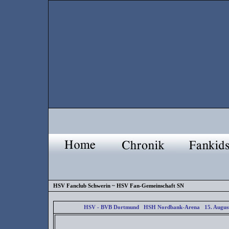
HSV Fanclub Schwerin ~ HSV Fan-Gemeinschaft SN
HSV - BVB Dortmund HSH Nordbank-Arena 15. August