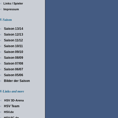
Links / Spieler
<
Impressum
<
-Saison
Saison 13/14
<
Saison 12/13
<
Saison 11/12
<
Saison 10/11
<
Saison 09/10
<
Saison 08/09
<
Saison 07/08
<
Saison 06/07
<
Saison 05/06
<
Bilder der Saison
<
-Links
and more
HSV 3D-Arena
<
HSV Team
<
HSV.de
<
HSV-SC.de
<