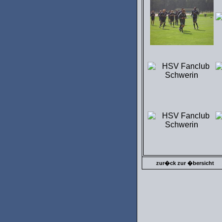
zur�ck zur �bersicht