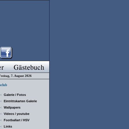
Freitag, 7. August 2026
club
Galerie / Fotos
<
Eintrittskarten Galerie
<
Wallpapers
<
Videos / youtube
<
Footballart / HSV
<
Links
<