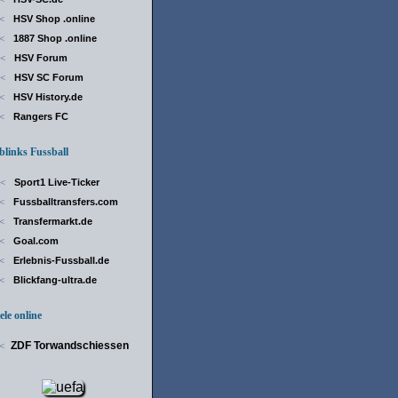
HSV Shop .online
<
1887 Shop .online
<
HSV Forum
<
HSV SC Forum
<
HSV History.de
<
Rangers FC
<
inks Fussball
Sport1 Live-Ticker
<
Fussballtransfers.com
<
Transfermarkt.de
<
Goal.com
<
Erlebnis-Fussball.de
<
Blickfang-ultra.de
<
le online
ZDF Torwandschiessen
<