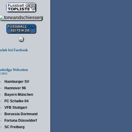
lub bei Facebook
esliga Webseiten
/2013
Hamburger SV
<
Hannover 96
<
Bayern München
<
FC Schalke 04
<
VFB Stuttgart
<
Borussia Dortmund
<
Fortuna Düsseldorf
<
SC Freiburg
<