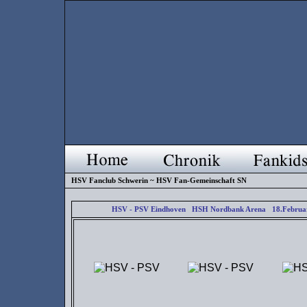
HSV Fanclub Schwerin ~ HSV Fan-Gemeinschaft SN
HSV - PSV Eindhoven HSH Nordbank Arena 18.Februa