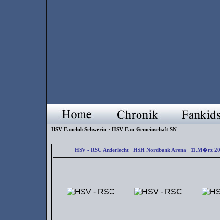
HSV Fanclub Schwerin ~ HSV Fan-Gemeinschaft SN
HSV - RSC Anderlecht HSH Nordbank Arena 11.M�rz 2